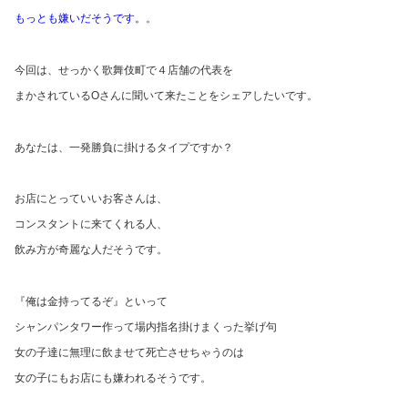
もっとも嫌いだそうです。
。
今回は、せっかく歌舞伎町で４店舗の代表を
まかされているOさんに聞いて来たことをシェアしたいです。
あなたは、一発勝負に掛けるタイプですか？
お店にとっていいお客さんは、
コンスタントに来てくれる人、
飲み方が奇麗な人だそうです。
『俺は金持ってるぞ』といって
シャンパンタワー作って場内指名掛けまくった挙げ句
女の子達に無理に飲ませて死亡させちゃうのは
女の子にもお店にも嫌われるそうです。