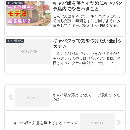
ふとした瞬間に優しさや親しみを見せる
キャバ嬢を落とすためにキャバク
キャバ嬢攻略
キャラクターが、見る人の心...
ラ店内でやるべきこと
こんばんは杉本です。キャバクラに行っ
て同じだけ、時間をすごし同じように投
資をしてもキャバ嬢とより仲良くなる方
法があります。はっきり言って、キャバ
クラのシステム上料金は安くはありませ
ん。頻繁に通うと速攻で、懐が大打撃を
キャバクラで気をつけたい会計シ
キャバ嬢攻略
受けてしまいます。本命嬢...
ステム
こんにちは杉本です。いきなりですがキ
ャバクラってやっぱり高いですよね。今
日はキャバクラの会計のワナについてお
伝えいたします。お気に入り嬢には会い
たいしケチケチするとモテないし、でも
お財布もいたわりたい。わかりますよ。
本当に身に染みてますよ。...
キャバ嬢が落とせないループ脱出するた
めに
キャバ嬢の好意を爆上げするトーク術