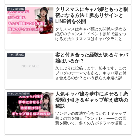
て、嬉しくなるはずです。しかし、キャ
バ嬢にとって、ノルマや罰金は避けられ
クリスマスにキャバ嬢ともっと親
キャバ嬢攻略
ないプレッシャーです。同伴...
密になる方法！脈ありサインと
LINE術を公開
クリスマスはキャバ嬢との関係を深める
絶好のチャンス！イベント参加で差をつ
ける方法クリスマスはキャバクラにとっ
て、一年で最も大事なイベントです。人
気キャバ嬢にとっても、クリスマスイベ
ントは「営業」を全力で行う日。だから
客と付き合った経験があるキャバ
キャバ嬢攻略
こそ、ここで 「特別なお...
嬢はいるか？
久しぶりに投稿します。杉本です。この
ブログのテーマでもある、キャバ嬢と付
き合えるのか？という僕らの永遠の課題
について、実際に人気キャバ嬢の本音を
リサーチしてきました。サンプルは歌舞
伎町の人気店９名の人気嬢の話を聞きま
人気キャバ嬢を夢中にさせる！恋
キャバクラ心理学
した。名前は出せませんが...
愛駆け引き＆ギャップ萌え成功の
秘訣
ツンデレの魔法で心をつかむ！ギャップ
萌えの力を知る「ツンデレ」――この言
葉を聞いて、多くの方がドラマや漫画の
ヒロインを思い浮かべるかもしれませ
ん。最初は冷たい態度を取りながらも、