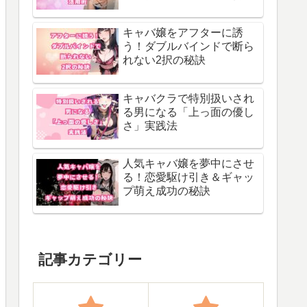
キャバ嬢をアフターに誘
う！ダブルバインドで断ら
れない2択の秘訣
キャバクラで特別扱いされ
る男になる「上っ面の優し
さ」実践法
人気キャバ嬢を夢中にさせ
る！恋愛駆け引き＆ギャッ
プ萌え成功の秘訣
記事カテゴリー