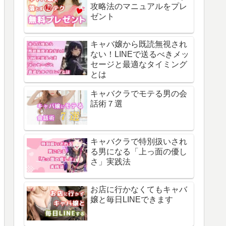
攻略法のマニュアルをプレ
ゼント
キャバ嬢から既読無視され
ない！LINEで送るべきメッ
セージと最適なタイミング
とは
キャバクラでモテる男の会
話術７選
キャバクラで特別扱いされ
る男になる「上っ面の優し
さ」実践法
お店に行かなくてもキャバ
嬢と毎日LINEできます