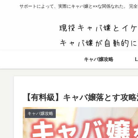
サポートによって、実際にキャバ嬢と××な関係なれた。 完
キャバ嬢攻略
【有料級】キャバ嬢落とす攻略
キャバ嬢攻略