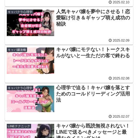
2025.02.10
人気キャバ嬢を夢中にさせる！恋
キャバクラ心理学
愛駆け引き＆ギャップ萌え成功の
秘訣
2025.02.09
キャバ嬢にモテない！トークスキ
キャバ嬢攻略
ルがないと一生ただの客で終わる
2025.02.08
心理学で迫る！キャバ嬢を落とす
キャバクラ心理学
ためのコールドリーディング活用
法
2025.02.07
キャバ嬢から既読無視されない！
LINEテクニック
LINEで送るべきメッセージと最