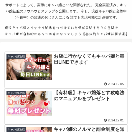
サポートによって、実際にキャバ嬢と××な関係なれた。 完全実証済み、キャ
バ嬢征服のノウハウとステップを公開します。 今も、現役キャバ嬢と交際中
（不倫中）の普通のおじさんによる 誰でも実現可能な計画書です。
お店に行かなくてもキャバ嬢と毎
キャバ嬢攻略
日LINEできます
2024.12.05
【有料級】キャバ嬢落とす攻略法
キャバ嬢攻略
のマニュアルをプレゼント
2024.12.01
キャバ嬢のノルマと罰金制度を知
キャバ嬢攻略