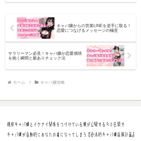
キャバ嬢との出会いを探しています。キ
ャバクラはコロナ前のよ...
キャバ嬢からの営業LINEを逆手に取る！
恋愛につなげるメッセージの極意
サラリーマン必見！キャバ嬢が恋愛感情
を抱く瞬間と脈ありチェック法
ホーム
キャバ嬢攻略