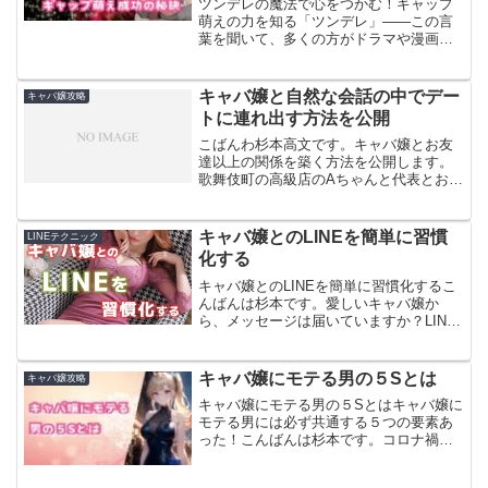
ツンデレの魔法で心をつかむ！ギャップ
萌えの力を知る「ツンデレ」――この言
葉を聞いて、多くの方がドラマや漫画の
ヒロインを思い浮かべるかもしれませ
ん。最初は冷たい態度を取りながらも、
ふとした瞬間に優しさや親しみを見せる
キャバ嬢と自然な会話の中でデー
キャバ嬢攻略
キャラクターが、見る人の心...
トに連れ出す方法を公開
こばんわ杉本高文です。キャバ嬢とお友
達以上の関係を築く方法を公開します。
歌舞伎町の高級店のAちゃんと代表とおな
べバーで飲み会して来ました。こんな感
じです↓基本的に前回の記事を思い起こし
ていただけるとあなたはもう「お客さん
キャバ嬢とのLINEを簡単に習慣
LINEテクニック
から」お友達まで行け...
化する
キャバ嬢とのLINEを簡単に習慣化するこ
んばんは杉本です。愛しいキャバ嬢か
ら、メッセージは届いていますか？LINE
で距離感を縮めてお店に貢献するのじゃ
なく、あなたとあなたの大切な嬢にため
に有効活用しましょう。もはやLINEを使
キャバ嬢にモテる男の５Sとは
キャバ嬢攻略
わずにはキャバ...
キャバ嬢にモテる男の５Sとはキャバ嬢に
モテる男には必ず共通する５つの要素あ
った！こんばんは杉本です。コロナ禍の
日々から日常が戻りつつあり、最近はま
た歌舞伎町や地元のキャバクラで可愛い