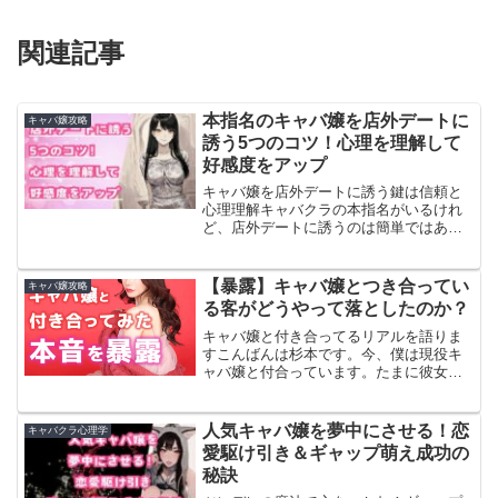
関連記事
本指名のキャバ嬢を店外デートに
キャバ嬢攻略
誘う5つのコツ！心理を理解して
好感度をアップ
キャバ嬢を店外デートに誘う鍵は信頼と
心理理解キャバクラの本指名がいるけれ
ど、店外デートに誘うのは簡単ではあり
ませんよね。キャバ嬢の仕事柄、下心が
ある人や軽い気持ちで近づく人には警戒
心を持つのが普通です。しかし、信頼を
【暴露】キャバ嬢とつき合ってい
キャバ嬢攻略
築き、心理を理解したアプ...
る客がどうやって落としたのか？
キャバ嬢と付き合ってるリアルを語りま
すこんばんは杉本です。今、僕は現役キ
ャバ嬢と付合っています。たまに彼女が
出勤しない日に食事にいったり、映画に
行ったり、買い物やカラオケしたり、そ
の後…したりしてます。キャバ嬢の彼女
人気キャバ嬢を夢中にさせる！恋
キャバクラ心理学
のことこんな感じの子です...
愛駆け引き＆ギャップ萌え成功の
秘訣