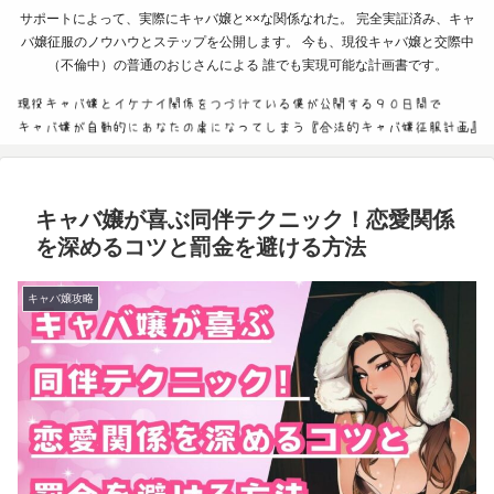
サポートによって、実際にキャバ嬢と××な関係なれた。 完全実証済み、キャ
バ嬢征服のノウハウとステップを公開します。 今も、現役キャバ嬢と交際中
（不倫中）の普通のおじさんによる 誰でも実現可能な計画書です。
キャバ嬢が喜ぶ同伴テクニック！恋愛関係
を深めるコツと罰金を避ける方法
キャバ嬢攻略