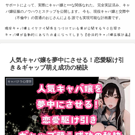
サポートによって、実際にキャバ嬢と××な関係なれた。 完全実証済み、キャ
バ嬢征服のノウハウとステップを公開します。 今も、現役キャバ嬢と交際中
（不倫中）の普通のおじさんによる 誰でも実現可能な計画書です。
人気キャバ嬢を夢中にさせる！恋愛駆け引
き＆ギャップ萌え成功の秘訣
キャバクラ心理学