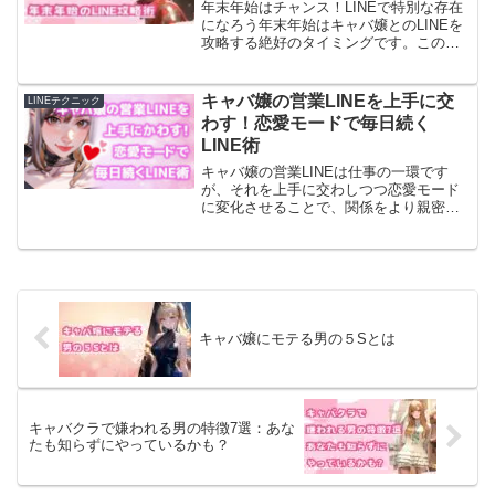
年末年始はチャンス！LINEで特別な存在
になろう年末年始はキャバ嬢とのLINEを
攻略する絶好のタイミングです。この時
期は多くの人がキャバクラに通うため、
キャバ嬢にとっても「売上勝負」の時期
であり、お客さんとの接点が増える期間
キャバ嬢の営業LINEを上手に交
LINEテクニック
です。その中で、...
わす！恋愛モードで毎日続く
LINE術
キャバ嬢の営業LINEは仕事の一環です
が、それを上手に交わしつつ恋愛モード
に変化させることで、関係をより親密に
することが可能です。この記事では、毎
日のやり取りを楽しく続けるための具体
的なテクニックを紹介します。この記事
は、以下の悩みを抱える...
キャバ嬢にモテる男の５Sとは
キャバクラで嫌われる男の特徴7選：あな
たも知らずにやっているかも？