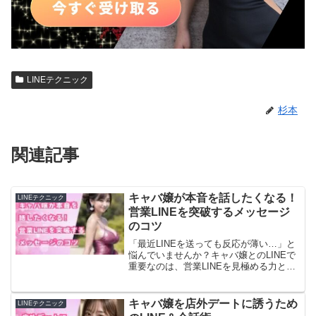
LINEテクニック
杉本
関連記事
キャバ嬢が本音を話したくなる！
LINEテクニック
営業LINEを突破するメッセージ
のコツ
「最近LINEを送っても反応が薄い…」と
悩んでいませんか？キャバ嬢とのLINEで
重要なのは、営業LINEを見極める力と、
相手が本音を話したくなるようなメッセ
ージを送ることです。この記事では、キ
ャバ嬢の「心を開かせるLINE術」を徹底
キャバ嬢を店外デートに誘うため
LINEテクニック
解説しま...