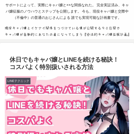
サポートによって、実際にキャバ嬢と××な関係なれた。 完全実証済み、キャ
バ嬢征服のノウハウとステップを公開します。 今も、現役キャバ嬢と交際中
（不倫中）の普通のおじさんによる 誰でも実現可能な計画書です。
休日でもキャバ嬢とLINEを続ける秘訣！
コスパよく特別扱いされる方法
LINEテクニック