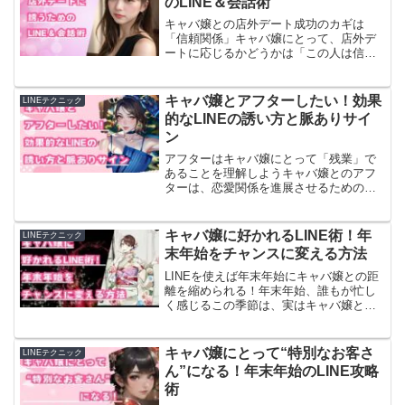
のLINE＆会話術
キャバ嬢との店外デート成功のカギは
「信頼関係」キャバ嬢にとって、店外デ
ートに応じるかどうかは「この人は信頼
できるか？」にかかっています。「外で
会おうよ！」と焦って誘っても、キャバ
嬢にはこう思われるだけです。「このお
キャバ嬢とアフターしたい！効果
LINEテクニック
客さん、どうせすぐにいなく...
的なLINEの誘い方と脈ありサイ
ン
アフターはキャバ嬢にとって「残業」で
あることを理解しようキャバ嬢とのアフ
ターは、恋愛関係を進展させるための特
別なチャンスです。でも、その裏でキャ
バ嬢にとってアフターは、お店の営業が
終わった後の「残業」に等しいものだと
キャバ嬢に好かれるLINE術！年
LINEテクニック
いうことを理解しておく必...
末年始をチャンスに変える方法
LINEを使えば年末年始にキャバ嬢との距
離を縮められる！年末年始、誰もが忙し
く感じるこの季節は、実はキャバ嬢との
距離を縮める絶好のタイミングです。こ
の時期はキャバクラの営業が減る一方
で、キャバ嬢もプライベートな時間が増
キャバ嬢にとって“特別なお客さ
LINEテクニック
えるため、LINEを活...
ん”になる！年末年始のLINE攻略
術